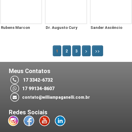
Rubens Marcon
Dr. Augusto Cury
Sander Ascêncio
1
2
3
>
>>
Meus Contatos
17 3342-6732
17 99134-8607
contato@williampaganelli.com.br
Redes Sociais