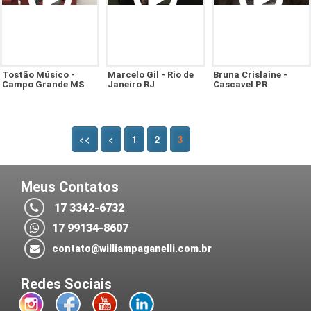
Tostão Músico -
Marcelo Gil - Rio de
Bruna Crislaine -
Campo Grande MS
Janeiro RJ
Cascavel PR
<<
<
1
2
3
Meus Contatos
17 3342-6732
17 99134-8607
contato@williampaganelli.com.br
Redes Sociais