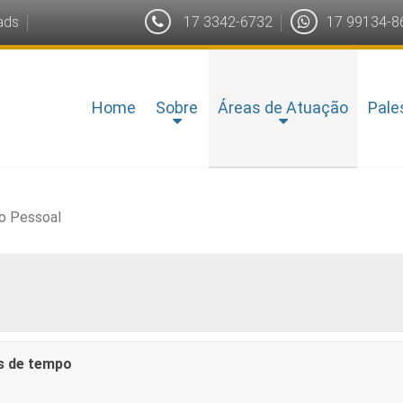
ads
17 3342-6732
17 99134-8
Home
Sobre
Áreas de Atuação
Pale
o Pessoal
s de tempo