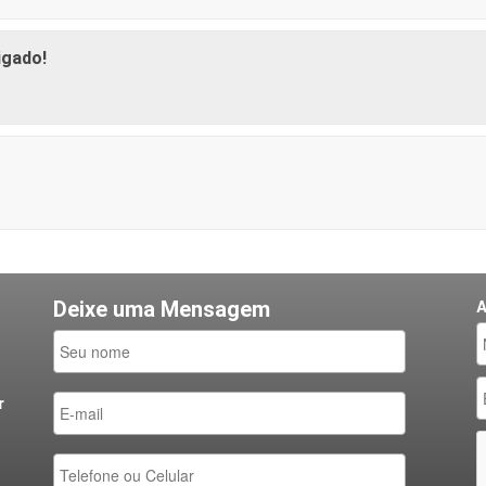
igado!
A
Deixe uma Mensagem
r