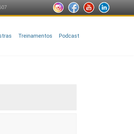
607
stras
Treinamentos
Podcast