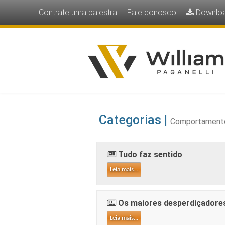
Contrate uma palestra
Fale conosco
Downlo
Categorias |
Comportament
Tudo faz sentido
Leia mais...
Os maiores desperdiçadore
Leia mais...