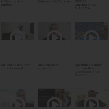
A Chacina dos
Definição de Critério
SICOOB
Sonhos
CREDICITRUS -
M.A.R.C.A.
Só Restou subir em
Um professor
Aprenda a Vender
cima da mesa!
aprendiz
com um Baiano
usando Gatilhos
Mentais