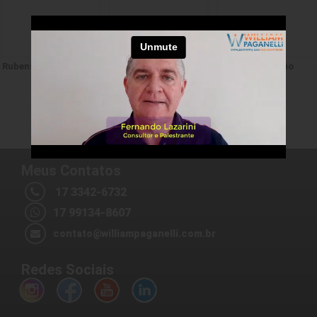
Rubens Marcon
Dr. Augusto Cury
Sander Ascêncio
1
2
3
>
>>
Meus Contatos
17 3342-6732
17 99134-8607
contato@williampaganelli.com.br
Redes Sociais